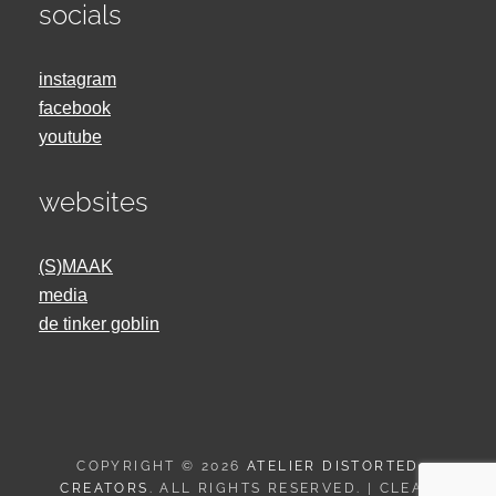
socials
instagram
facebook
youtube
websites
(S)MAAK
media
de tinker goblin
COPYRIGHT © 2026
ATELIER DISTORTED
CREATORS
. ALL RIGHTS RESERVED. | CLEAN