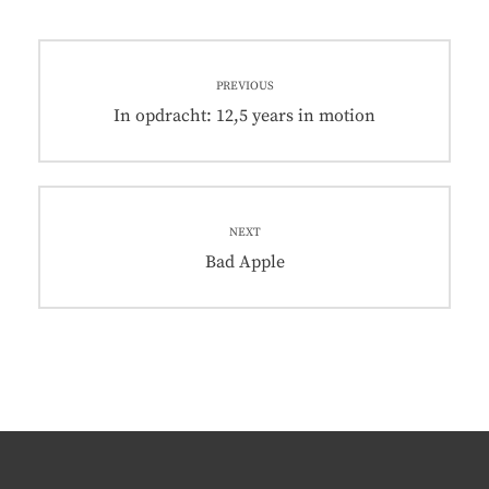
Post
PREVIOUS
navigation
Previous
In opdracht: 12,5 years in motion
post:
NEXT
Next
Bad Apple
post: