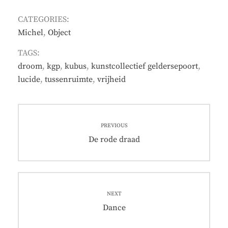
CATEGORIES:
Michel
,
Object
TAGS:
droom
,
kgp
,
kubus
,
kunstcollectief geldersepoort
,
lucide
,
tussenruimte
,
vrijheid
Post
PREVIOUS
navigation
Previous
De rode draad
post:
NEXT
Next
Dance
post: