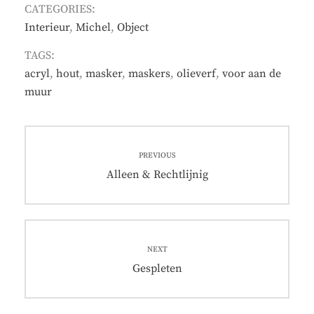
CATEGORIES:
Interieur
,
Michel
,
Object
TAGS:
acryl
,
hout
,
masker
,
maskers
,
olieverf
,
voor aan de
muur
Post
PREVIOUS
navigation
Previous
Alleen & Rechtlijnig
post:
NEXT
Next
Gespleten
post: