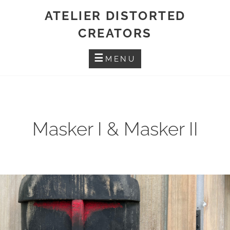
Skip
ATELIER DISTORTED
to
CREATORS
content
MENU
Masker I & Masker II