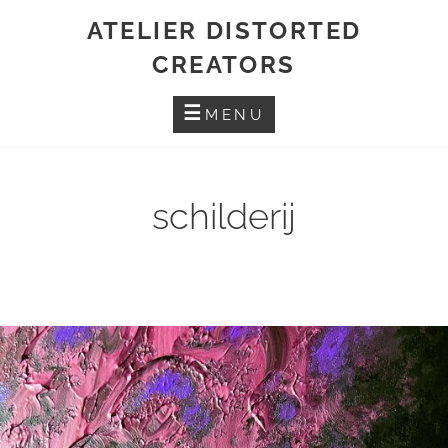
Skip
ATELIER DISTORTED
to
CREATORS
content
MENU
schilderij