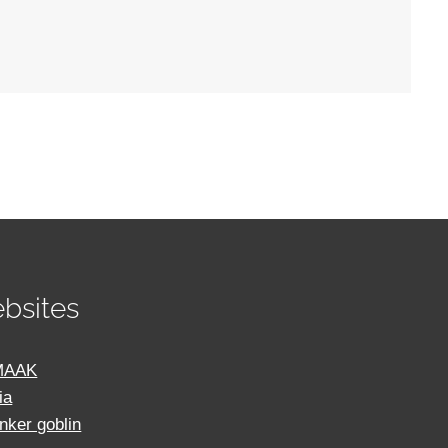
bsites
MAAK
ia
inker goblin