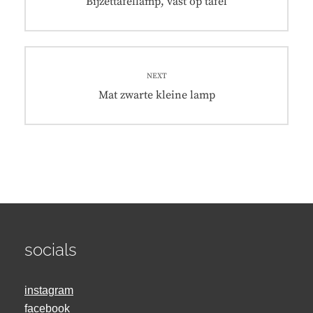
Previous
Bijzettafellamp, vast op tafel
post:
NEXT
Next
Mat zwarte kleine lamp
post:
socials
instagram
facebook