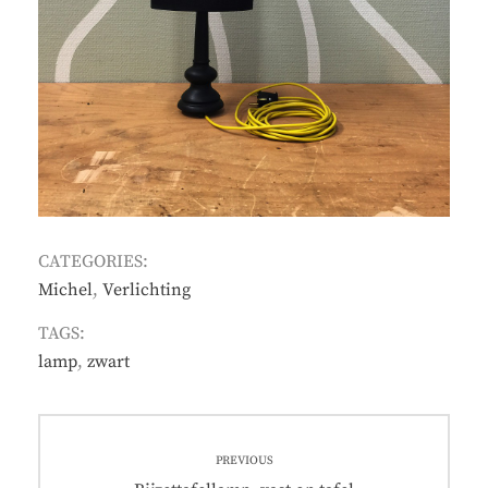
CATEGORIES:
Michel
,
Verlichting
TAGS:
lamp
,
zwart
Post
PREVIOUS
navigation