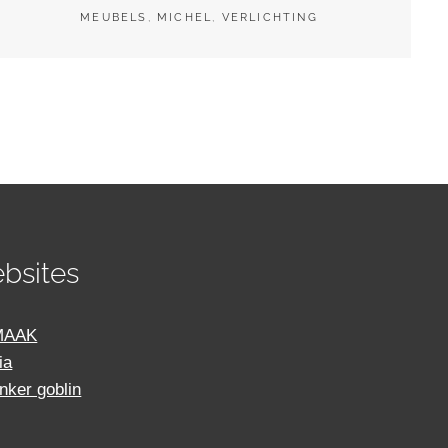
MEUBELS
,
MICHEL
,
VERLICHTING
bsites
MAAK
ia
inker goblin