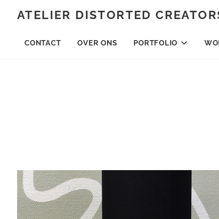
Skip
ATELIER DISTORTED CREATOR
to
content
CONTACT
OVER ONS
PORTFOLIO
WO